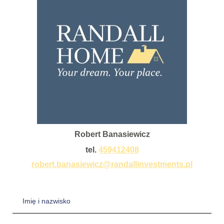
Robert Banasiewicz
tel.
459412408
robert.banasiewicz@randallinvestments.pl