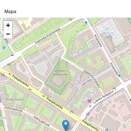
Mapa
+
−