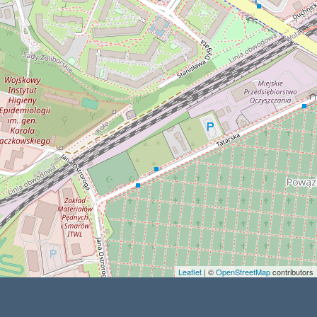
Leaflet
| ©
OpenStreetMap
contributors