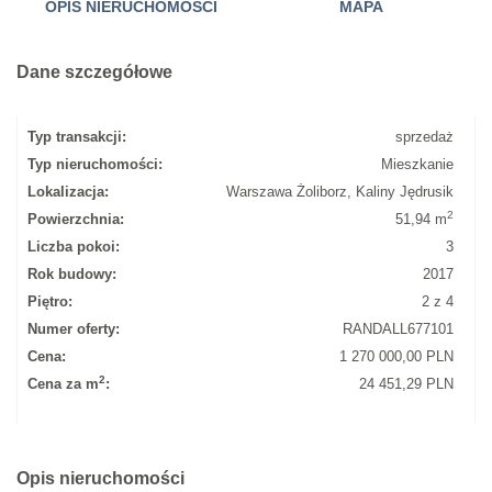
OPIS NIERUCHOMOŚCI
MAPA
Dane szczegółowe
Typ transakcji:
sprzedaż
Typ nieruchomości:
Mieszkanie
Lokalizacja:
Warszawa Żoliborz, Kaliny Jędrusik
2
Powierzchnia:
51,94 m
Liczba pokoi:
3
Rok budowy:
2017
Piętro:
2 z 4
Numer oferty:
RANDALL677101
Cena:
1 270 000,00 PLN
2
Cena za m
:
24 451,29 PLN
Opis nieruchomości