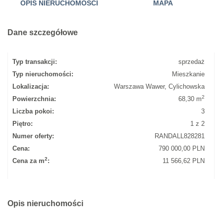
OPIS NIERUCHOMOŚCI
MAPA
Dane szczegółowe
Typ transakcji:
sprzedaż
Typ nieruchomości:
Mieszkanie
Lokalizacja:
Warszawa Wawer, Cylichowska
2
Powierzchnia:
68,30 m
Liczba pokoi:
3
Piętro:
1 z 2
Numer oferty:
RANDALL828281
Cena:
790 000,00 PLN
2
Cena za m
:
11 566,62 PLN
Opis nieruchomości