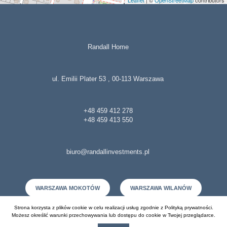
Leaflet
| ©
OpenStreetMap
contributors
Randall Home
ul. Emilii Plater 53 , 00-113 Warszawa
+48 459 412 278
+48 459 413 550
biuro@randallinvestments.pl
WARSZAWA MOKOTÓW
WARSZAWA WILANÓW
Strona korzysta z plików cookie w celu realizacji usług zgodnie z
Polityką prywatności
.
SOCHACZEW
Możesz określić warunki przechowywania lub dostępu do cookie w Twojej przeglądarce.