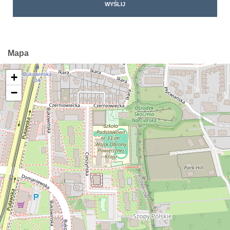
Mapa
+
−