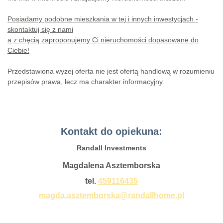
Posiadamy podobne mieszkania w tej i innych inwestycjach -
skontaktuj się z nami
a z chęcią zaproponujemy Ci nieruchomości dopasowane do
Ciebie!
Przedstawiona wyżej oferta nie jest ofertą handlową w rozumieniu
przepisów prawa, lecz ma charakter informacyjny.
Kontakt do opiekuna:
Randall Investments
Magdalena Asztemborska
tel.
459116435
magda.asztemborska@randallhome.pl