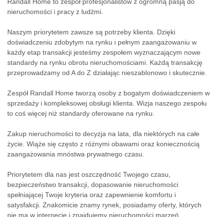
Randall Home to zespół profesjonalistów z ogromną pasją do
nieruchomości i pracy z ludźmi.
Naszym priorytetem zawsze są potrzeby klienta. Dzięki
doświadczeniu zdobytym na rynku i pełnym zaangażowaniu w
każdy etap transakcji jesteśmy zespołem wyznaczającym nowe
standardy na rynku obrotu nieruchomościami. Każdą transakcję
przeprowadzamy od A do Z działając nieszablonowo i skutecznie.
Zespół Randall Home tworzą osoby z bogatym doświadczeniem w
sprzedaży i kompleksowej obsługi klienta. Wizja naszego zespołu
to coś więcej niż standardy oferowane na rynku.
Zakup nieruchomości to decyzja na lata, dla niektórych na całe
życie. Wiąże się często z różnymi obawami oraz koniecznością
zaangażowania mnóstwa prywatnego czasu.
Priorytetem dla nas jest oszczędność Twojego czasu,
bezpieczeństwo transakcji, dopasowanie nieruchomości
spełniającej Twoje kryteria oraz zapewnienie komfortu i
satysfakcji. Znakomicie znamy rynek, posiadamy oferty, których
nie ma w internecie i znajdujemy nieruchomości marzeń.