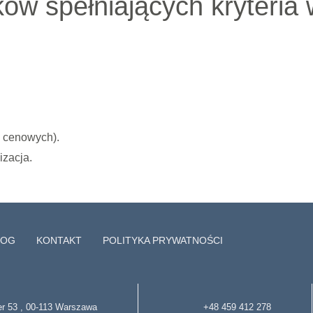
ków spełniających kryteria
p cenowych).
izacja.
LOG
KONTAKT
POLITYKA PRYWATNOŚCI
ter 53 , 00-113 Warszawa
+48 459 412 278