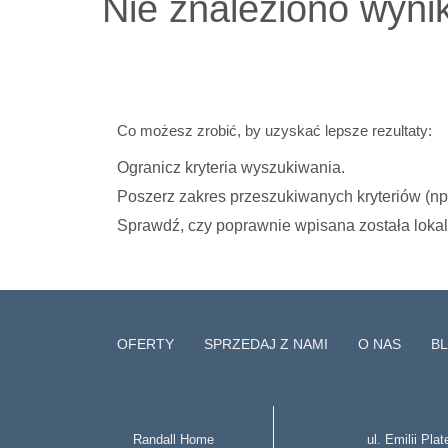
Nie znaleziono wyni
Co możesz zrobić, by uzyskać lepsze rezultaty:
Ogranicz kryteria wyszukiwania.
Poszerz zakres przeszukiwanych kryteriów (n
Sprawdź, czy poprawnie wpisana została lokal
OFERTY
SPRZEDAJ Z NAMI
O NAS
B
Randall Home
ul. Emilii Pla