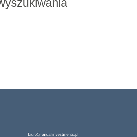
 wyszukiwania
biuro@randallinvestments.pl