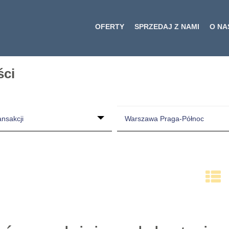
OFERTY
SPRZEDAJ Z NAMI
O NA
ści
ansakcji